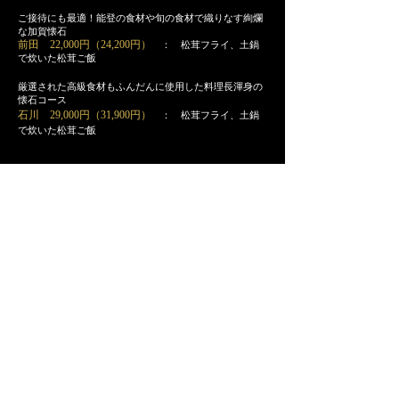
ご接待にも最適！能登の食材や旬の食材で織りなす絢爛
な加賀懐石
前田 22,000円（24,200円）
： 松茸フライ、土鍋
で炊いた松茸ご飯
厳選された高級食材もふんだんに使用した料理長渾身の
懐石コース
石川 29,000円（31,900円）
： 松茸フライ、土鍋
で炊いた松茸ご飯
また、プラス料金にて下記松茸料理を追加でご注文いた
だけます。
焼き松茸
・
1,500円（1,650円）/ハーフ
松茸茶碗蒸し
・
1,800円（1,980円）
土鍋で炊いた松茸ご飯
・
2,000円（2,200円）
松茸土瓶蒸し
・
3,000円（3,300円）
​
お知らせ
3月より営業を再開する運びとなりました。
HPも新しいメニューのご案内をさせていた