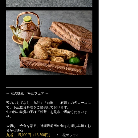
ー 秋の味覚 松茸フェア ー
夜のおもてなし「九谷」「前田」「石川」の各コースに
て、下記松茸料理をご提供しております。
旬の秋の味覚の王様「松茸」を是非ご堪能くださいま
せ。
大切なご会食を彩る、神楽坂前田の旬をお楽しみ頂くお
まかせ懐石
九谷 15,000円（16,500円）
： 松茸フライ