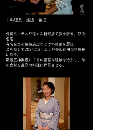
｜料理長｜渡邉 義成
外資系ホテルや様々な料理店で腕を磨き、都内
名店、
有名企業の接待施設などで料理長を歴任。
満を持して2024年6月より神楽坂前田の料理長
に就任。
​激戦区神楽坂にてその豊富な経験を活かし、旬
の食材を最高の料理に昇華させる。