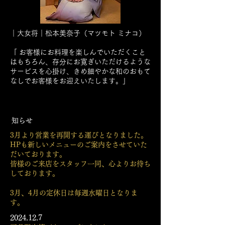
｜大女将｜松本美奈子（マツモト ミナコ）
「 お客様にお料理を楽しんでいただくこと
はもちろん、存分にお寛ぎいただけるような
サービスを心掛け、きめ細やかな和のおもて
なしでお客様をお迎えいたします。」
​
お知らせ
3月より営業を再開する運びとなりました。
HPも新しいメニューのご案内をさせていた
だいております。
​皆様のご来店をスタッフ一同、心よりお待ち
しております。
3月、4月の定休日は毎週水曜日となりま
す。
2024.12.7